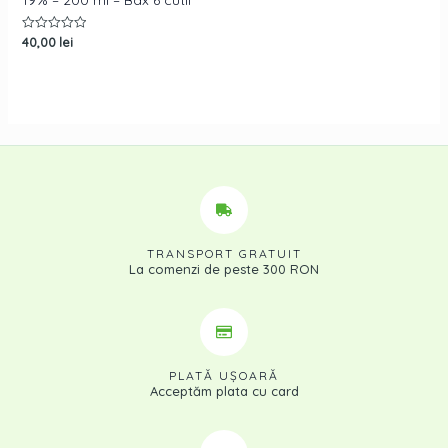
40,00
lei
Rated
0
out
of
5
TRANSPORT GRATUIT
La comenzi de peste 300 RON
PLATĂ UŞOARĂ
Acceptăm plata cu card