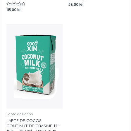
58,00
lei
Rated
0
115,00
lei
Rated
out
0
of
out
5
of
5
Lapte de Cocos
LAPTE DE COCOS
CONTINUT DE GRASIME 17-
19% – 200 ml – Bax 6 cutii